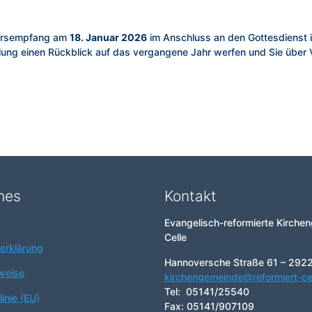
jahrsempfang am
18. Januar 2026
im Anschluss an den Gottesdienst
ng einen Rückblick auf das vergangene Jahr werfen und Sie über 
hes
Kontakt
Evangelisch-reformierte Kirche
Celle
erklärung
Hannoversche Straße 61 – 2922
weise
kirchengemeinde@reformiert-ce
Tel: 05141/25540
inie (EU)
Fax: 05141/907109