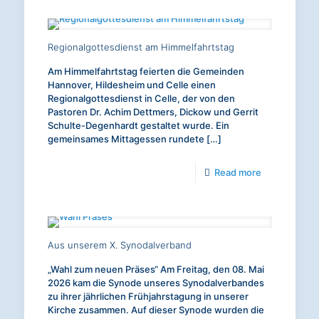
am
18.
Regionalgottesdienst am Himmelfahrtstag
Juli
Am Himmelfahrtstag feierten die Gemeinden
2026
Hannover, Hildesheim und Celle einen
Regionalgottesdienst in Celle, der von den
Pastoren Dr. Achim Dettmers, Dickow und Gerrit
Schulte-Degenhardt gestaltet wurde. Ein
gemeinsames Mittagessen rundete
[…]
-
Read more
Regionalgott
am
Himmelfahrts
Aus unserem X. Synodalverband
„Wahl zum neuen Präses“ Am Freitag, den 08. Mai
2026 kam die Synode unseres Synodalverbandes
zu ihrer jährlichen Frühjahrstagung in unserer
Kirche zusammen. Auf dieser Synode wurden die