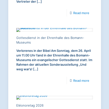
Vertreter der
[…]
-
Read more
Aus
unserem
X.
Gottesdienst in der Ehrenhalle des Bomann-
Synodalverb
Museums
Verlorenes in der Bibel Am Sonntag, dem 26. April
um 11.00 Uhr fand in der Ehrenhalle des Bomann-
Museums ein evangelischer Gottesdienst statt. Im
Rahmen der aktuellen Sonderausstellung „Und
weg war’s!
[…]
-
Read more
Gottesdienst
in
der
Eléonoretag 2026