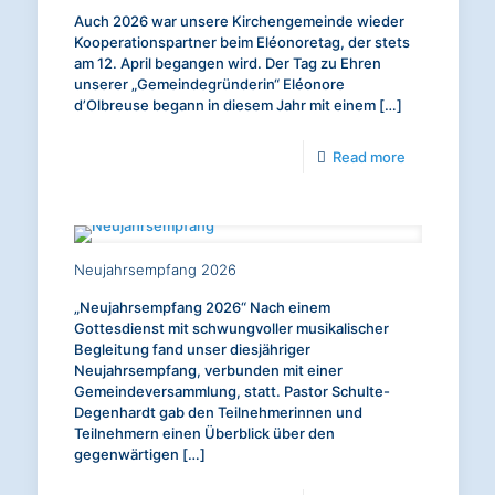
Ehrenhalle
Auch 2026 war unsere Kirchengemeinde wieder
des
Kooperationspartner beim Eléonoretag, der stets
am 12. April begangen wird. Der Tag zu Ehren
Bomann-
unserer „Gemeindegründerin“ Eléonore
Museums
d’Olbreuse begann in diesem Jahr mit einem
[…]
-
Read more
Eléonoretag
2026
Neujahrsempfang 2026
„Neujahrsempfang 2026“ Nach einem
Gottesdienst mit schwungvoller musikalischer
Begleitung fand unser diesjähriger
Neujahrsempfang, verbunden mit einer
Gemeindeversammlung, statt. Pastor Schulte-
Degenhardt gab den Teilnehmerinnen und
Teilnehmern einen Überblick über den
gegenwärtigen
[…]