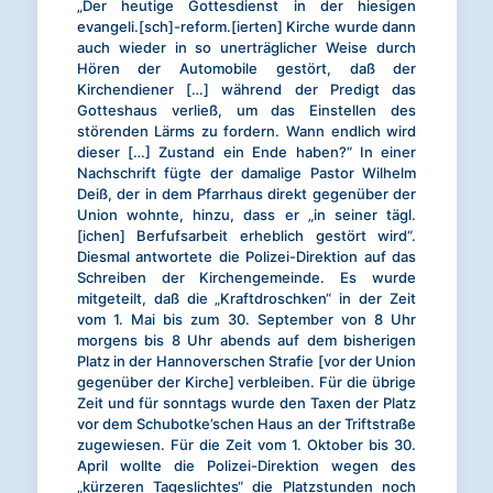
„Der heutige Gottesdienst in der hiesigen
evangeli.[sch]-reform.[ierten] Kirche wurde dann
auch wieder in so unerträglicher Weise durch
Hören der Automobile gestört, daß der
Kirchendiener […] während der Predigt das
Gotteshaus verließ, um das Einstellen des
störenden Lärms zu fordern. Wann endlich wird
dieser […] Zustand ein Ende haben?“ In einer
Nachschrift fügte der damalige Pastor Wilhelm
Deiß, der in dem Pfarrhaus direkt gegenüber der
Union wohnte, hinzu, dass er „in seiner tägl.
[ichen] Berfufsarbeit erheblich gestört wird“.
Diesmal antwortete die Polizei-Direktion auf das
Schreiben der Kirchengemeinde. Es wurde
mitgeteilt, daß die „Kraftdroschken“ in der Zeit
vom 1. Mai bis zum 30. September von 8 Uhr
morgens bis 8 Uhr abends auf dem bisherigen
Platz in der Hannoverschen Strafie [vor der Union
gegenüber der Kirche] verbleiben. Für die übrige
Zeit und für sonntags wurde den Taxen der Platz
vor dem Schubotke’schen Haus an der Triftstraße
zugewiesen. Für die Zeit vom 1. Oktober bis 30.
April wollte die Polizei-Direktion wegen des
„kürzeren Tageslichtes“ die Platzstunden noch