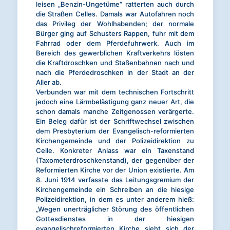
leisen „Benzin-Ungetüme“ ratterten auch durch
die Straßen Celles. Damals war Autofahren noch
das Privileg der Wohlhabenden; der normale
Bürger ging auf Schusters Rappen, fuhr mit dem
Fahrrad oder dem Pferdefuhrwerk. Auch im
Bereich des gewerblichen Kraftverkehrs lösten
die Kraftdroschken und Staßenbahnen nach und
nach die Pferdedroschken in der Stadt an der
Aller ab.
Verbunden war mit dem technischen Fortschritt
jedoch eine Lärmbelästigung ganz neuer Art, die
schon damals manche Zeitgenossen verärgerte.
Ein Beleg dafür ist der Schriftwechsel zwischen
dem Presbyterium der Evangelisch-reformierten
Kirchengemeinde und der Polizeidirektion zu
Celle. Konkreter Anlass war ein Taxenstand
(Taxometerdroschkenstand), der gegenüber der
Reformierten Kirche vor der Union existierte. Am
8. Juni 1914 verfasste das Leitungsgremium der
Kirchengemeinde ein Schreiben an die hiesige
Polizeidirektion, in dem es unter anderem hieß:
„Wegen unerträglicher Störung des öffentlichen
Gottesdienstes in der hiesigen
evangelischreformierten Kirche sieht sich der